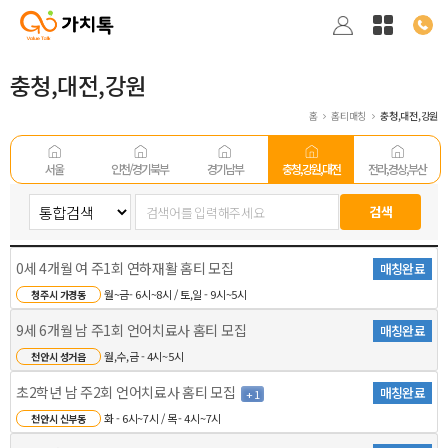
충청,대전,강원
홈
홈티매칭
충청,대전,강원
서울
인천/경기 북부
경기남부
충청,강원,대전
전라,경상,부산
0세 4개월 여 주1회 연하재활 홈티 모집
매칭완료
월~금- 6시~8시 / 토,일 - 9시~5시
청주시 가경동
9세 6개월 남 주1회 언어치료사 홈티 모집
매칭완료
월,수,금 - 4시~5시
천안시 성거읍
초2학년 남 주2회 언어치료사 홈티 모집
매칭완료
+ 1
화 - 6시~7시 / 목 - 4시~7시
천안시 신부동