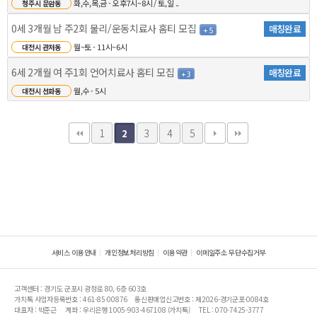
화,수,목,금 - 오후7시~8시 / 토,일 ..
청주시 문암동
0세 3개월 남 주2회 물리/운동치료사 홈티 모집
매칭완료
+ 5
월~토 - 11시~6시
대전시 관저동
6세 2개월 여 주1회 언어치료사 홈티 모집
매칭완료
+ 3
월,수 - 5시
대전시 선화동
1
3
4
5
2
서비스 이용안내
개인정보처리방침
이용약관
이메일주소 무단수집거부
고객센터 : 경기도 군포시 광정로 80, 6층 603호
가치톡 사업자등록번호 : 461-85-00876
통신판매업신고번호 : 제2026-경기군포-0084호
대표자 : 박준근
계좌 : 우리은행 1005-903-467108 (가치톡)
TEL : 070-7425-3777