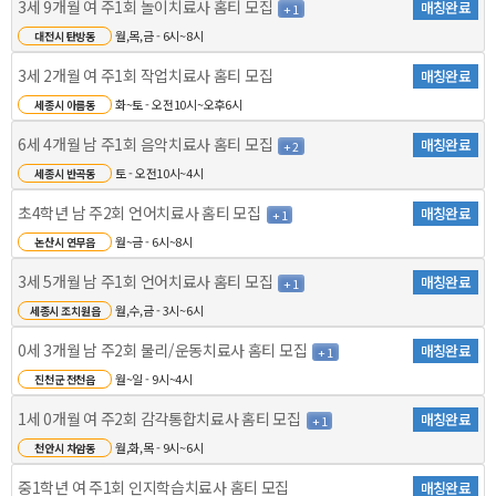
3세 9개월 여 주1회 놀이치료사 홈티 모집
매칭완료
+ 1
월,목,금 - 6시~8시
대전시 탄방동
3세 2개월 여 주1회 작업치료사 홈티 모집
매칭완료
화~토 - 오전10시~오후6시
세종시 아름동
6세 4개월 남 주1회 음악치료사 홈티 모집
매칭완료
+ 2
토 - 오전10시~4시
세종시 반곡동
초4학년 남 주2회 언어치료사 홈티 모집
매칭완료
+ 1
월~금 - 6시~8시
논산시 연무읍
3세 5개월 남 주1회 언어치료사 홈티 모집
매칭완료
+ 1
월,수,금 - 3시~6시
세종시 조치원읍
0세 3개월 남 주2회 물리/운동치료사 홈티 모집
매칭완료
+ 1
월~일 - 9시~4시
진천군 전천읍
1세 0개월 여 주2회 감각통합치료사 홈티 모집
매칭완료
+ 1
월,화,목 - 9시~6시
천안시 차암동
중1학년 여 주1회 인지학습치료사 홈티 모집
매칭완료