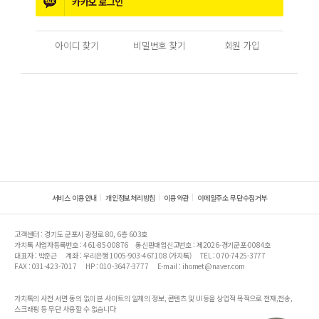
카카오
로그인
아이디 찾기
비밀번호 찾기
회원 가입
서비스 이용안내
개인정보처리방침
이용약관
이메일주소 무단수집거부
고객센터 : 경기도 군포시 광정로 80, 6층 603호
가치톡 사업자등록번호 : 461-85-00876
통신판매업신고번호 : 제2026-경기군포-0084호
대표자 : 박준근
계좌 : 우리은행 1005-903-467108 (가치톡)
TEL : 070-7425-3777
FAX : 031-423-7017
HP : 010-3647-3777
E-mail : ihomet@naver.com
가치톡의 사전 서면 동의 없이 본 사이트의 일체의 정보, 콘텐츠 및 UI등을 상업적 목적으로 전재,전송,
스크래핑 등 무단 사용할 수 없습니다