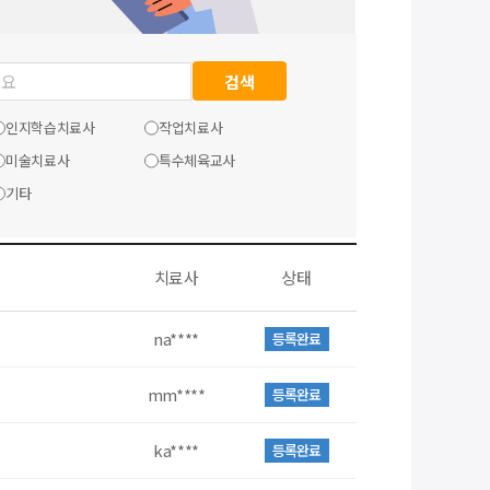
검색
인지학습치료사
작업치료사
미술치료사
특수체육교사
기타
치료사
상태
na****
등록완료
mm****
등록완료
ka****
등록완료