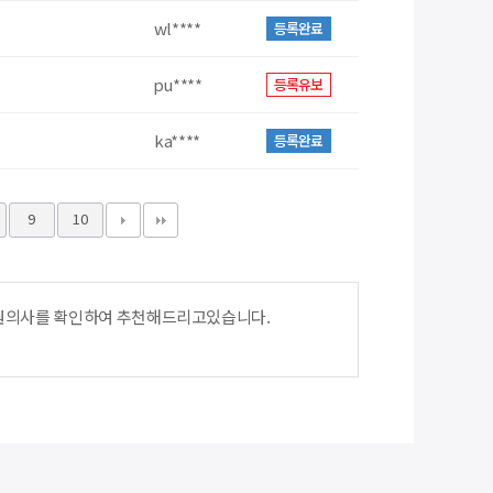
wl****
등록완료
pu****
등록유보
ka****
등록완료
9
10
지원의사를 확인하여 추천해드리고있습니다.