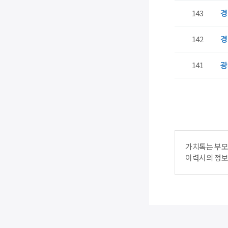
143
경
142
경
141
광
처음
가치톡는 부모
이력서의 정보