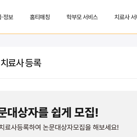
식·정보
홈티매칭
학부모 서비스
치료사 서
)치료사 등록