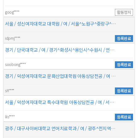
goog****
활동정지
서울 / 성신여자대학교 대학원 / 여 / 서울^노원구^중랑구^성북구 / 음악치료사 이상 / 2010.03~2012.02##백석예술대학교 실용음악과 전문학사 2012.08~2014.0
idpmj****
등록완료
경기 / 단국대학교 / 여 / 경기^화성시^용인시^수원시 / 언어치료사 이상 / 2015년 03월 ~현재##단국대학교 일반대학원 언어병리학과
soobong****
등록완료
경기 / 덕성여자대학교 문화산업대학원 아동상담전공 / 여 / 경기^부천시^상동^중동 / 놀이(모래)치료사 이상 / 20150901~201802##덕성여자대학교 문화산업대학원 아동상담 수료(졸업예정)
sh****
등록완료
서울 / 덕성여자대학교 특수대학원 아동상담전공 / 여 / 서울^강북구^도봉구^노원구 / 놀이(모래)치료사 이상 / 2010-2~2015-2##덕성여자대학교 아동가족학과 2015-8~현재##덕성여자대학교 특
lils****
등록완료
광주 / 대구사이버대학교 언어치료학과 / 여 / 광주^전지역^^ / 언어치료사 이상 / 1997년 2월 졸업##광주여자대학교 사무자동화과 2017년 2월 18일 졸업##대구사이버