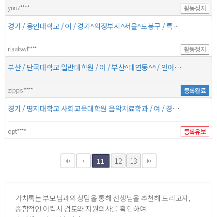
yun7****
활동정지
경기 / 용인대학교 / 여 / 경기^의정부시^서울^도봉구 / 특수체육 이상 / 2015.03~12##용인대학교 특수체육 교실 2015.05~12##다지기 에듀짐 수영 강
rlaalswl****
활동정지
부산 / 단국대학교 일반대학원 / 여 / 부산^대연동^^ / 언어치료사 이상 / 2004. 3. 2 ~ 2006. 2. 16##단국대학교 일반대학원 특수교육학과 언어 청각
zippsi****
등록완료
경기 / 명지대학교 사회교육대학원 음악치료학과 / 여 / 경기^하남시^서울^강동구 / 음악치료사 이상 / 2014. 03 ~ 2016. 08##명지대학교 사회교육대학원 음악치료학과 수료 2009.
qpt****
등록유보
12
13
11
가치톡는 부모님과의 상담을 통해 선생님을 추천해 드리고자,
종합적인 이력서 검토와 지원의사를 확인하여