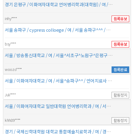
경기 은평구 / 이화여자대학교 언어병리학과(대학원) / 여 / 경기 은평구^마포구^고양시^ / 언어치료사 이상 / 2006.3~2011.8##이화여자대학교 정치외교학과 졸업 2016.3~현재##이화여자대학
inhy****
등록유보
서울 송파구 / cypress colloege / 여 / 서울 송파구^^^ / 인지학습치료사 이상 /
bsy****
등록유보
서울 / 방송통신대학교 / 여 / 서울^서초구^노원구^은평구 / 미술치료사 이상 / 2016.12~##9세 남아 미술치료 실습 후 지속적으로 상담 진행
woozo****
등록완료
서울 / 이화여자대학교 / 여 / 서울^송파구^^ / 언어치료사 이상 / 19970302-20010226##이화여자대학교 특수교육과 졸업
Juli****
활동정지
서울 / 이화여자대학교 일반대학원 언어병리학과 / 여 / 서울^강남구^^ / 언어치료사 이상 /
khh89****
활동정지
경기 / 국제신학대학원 대학교 통합예술치료학과 / 여 / 경기^화성시^오산시^ / 놀이(모래)치료사 이상 /