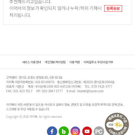
추천해드리고있습니다.
이력서의 정보가 확인되지 않거나 누락/허위 기재시
등록유보
처리됩니다.
서비스 이용안내
개인정보처리방침
이용약관
이메일주소 무단수집거부
고객센터 : 경기도 군포시 광정로 80, 6층 603호
가치톡 사업자등록번호 : 461-85-00876
통신판매업신고번호 : 제2026-경기군포-0084호
대표자 : 박준근
계좌 : 우리은행 1005-903-467108 (가치톡)
TEL : 070-7425-3777
FAX : 031-423-7017
HP : 010-3647-3777
E-mail : ihomet@naver.com
가치톡의 사전 서면 동의 없이 본 사이트의 일체의 정보, 콘텐츠 및 UI등을 상업적 목적으로 전재,전송,
스크래핑 등 무단 사용할 수 없습니다
Copyright ⓒ 2018 가치톡. All rights reserved.