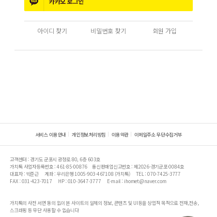
카카오
로그인
아이디 찾기
비밀번호 찾기
회원 가입
서비스 이용안내
개인정보처리방침
이용약관
이메일주소 무단수집거부
고객센터 : 경기도 군포시 광정로 80, 6층 603호
가치톡 사업자등록번호 : 461-85-00876
통신판매업신고번호 : 제2026-경기군포-0084호
대표자 : 박준근
계좌 : 우리은행 1005-903-467108 (가치톡)
TEL : 070-7425-3777
FAX : 031-423-7017
HP : 010-3647-3777
E-mail : ihomet@naver.com
가치톡의 사전 서면 동의 없이 본 사이트의 일체의 정보, 콘텐츠 및 UI등을 상업적 목적으로 전재,전송,
스크래핑 등 무단 사용할 수 없습니다