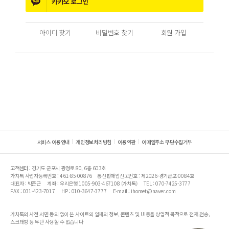
카카오
로그인
아이디 찾기
비밀번호 찾기
회원 가입
서비스 이용안내
개인정보처리방침
이용약관
이메일주소 무단수집거부
고객센터 : 경기도 군포시 광정로 80, 6층 603호
가치톡 사업자등록번호 : 461-85-00876
통신판매업신고번호 : 제2026-경기군포-0084호
대표자 : 박준근
계좌 : 우리은행 1005-903-467108 (가치톡)
TEL : 070-7425-3777
FAX : 031-423-7017
HP : 010-3647-3777
E-mail : ihomet@naver.com
가치톡의 사전 서면 동의 없이 본 사이트의 일체의 정보, 콘텐츠 및 UI등을 상업적 목적으로 전재,전송,
스크래핑 등 무단 사용할 수 없습니다