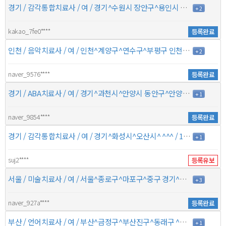
경기 / 감각통합치료사 / 여 / 경기^수원시 장안구^용인시 수지구^수원시 영통구 경기^수원시 팔달구^의왕시^ / 5년 / 6만원
+ 2
kakao_7fe0****
등록완료
인천 / 음악치료사 / 여 / 인천^계양구^연수구^부평구 인천^남구^서구^ / 1년 / 6만원
+ 2
naver_9576****
등록완료
경기 / ABA치료사 / 여 / 경기^과천시^안양시 동안구^안양시 만안구 경기^군포시^의왕시^ / 9년 / 10만원
+ 1
naver_9854****
등록완료
경기 / 감각통합치료사 / 여 / 경기^화성시^오산시^ ^^^ / 14년 / 7만원
+ 1
suj2****
등록유보
서울 / 미술치료사 / 여 / 서울^종로구^마포구^중구 경기^고양시 덕양구^고양시 일산동구^고양시 일산서구 / 2년 / 6만원
+ 3
naver_927a****
등록완료
부산 / 언어치료사 / 여 / 부산^금정구^부산진구^동래구 ^^^ / 7년 / 7만원
+ 1