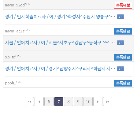
naver_92cd****
등록유보
경기 / 인지학습치료사 / 여 / 경기^화성시^수원시 영통구^용인시 기흥구 경기^수원시 권선구^용인시 수지구^수원시 팔달구 / 9년 / 7만원
+ 1
naver_ac1a****
등록완료
서울 / 언어치료사 / 여 / 서울^서초구^강남구^동작구 ^^^ / 3년 / 7만원
+ 1
slp_to****
등록완료
경기 / 언어치료사 / 여 / 경기^남양주시^구리시^하남시 서울^중랑구^노원구^송파구 / 3년 / 7만원
+ 1
pooh1****
등록완료
6
8
9
10
7