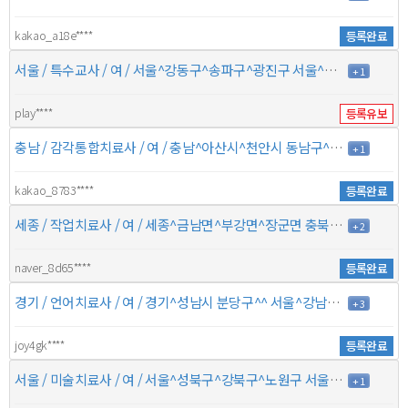
kakao_a18e****
등록완료
서울 / 특수교사 / 여 / 서울^강동구^송파구^광진구 서울^동대문구^성동구^중구 / 16년 이상 / 7만원
+ 1
play****
등록유보
충남 / 감각통합치료사 / 여 / 충남^아산시^천안시 동남구^천안시 서북구 충남^예산군^당진시^홍성군 / 9년 / 7만원
+ 1
kakao_8783****
등록완료
세종 / 작업치료사 / 여 / 세종^금남면^부강면^장군면 충북^청주시 상당구^청주시 흥덕구^청원군 / 2년 / 5만원
+ 2
naver_8d65****
등록완료
경기 / 언어치료사 / 여 / 경기^성남시 분당구^^ 서울^강남구^^ / 5년 / 7만5천원
+ 3
joy4gk****
등록완료
서울 / 미술치료사 / 여 / 서울^성북구^강북구^노원구 서울^도봉구^성동구^중랑구 / 1년 미만 / 6만원
+ 1