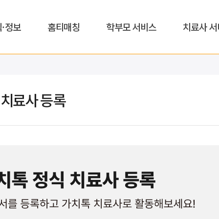
식·정보
홈티매칭
학부모 서비스
치료사 서
)치료사 등록