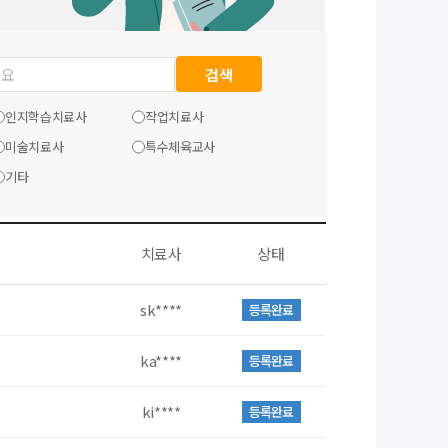
검색
인지학습치료사
작업치료사
미술치료사
특수체육교사
기타
치료사
상태
sk****
등록완료
ka****
등록완료
ki****
등록완료