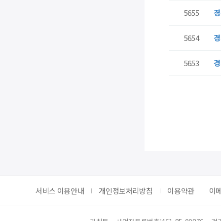
5655
경
5654
경
5653
경
처음
이전
서비스 이용안내
개인정보처리방침
이용약관
이