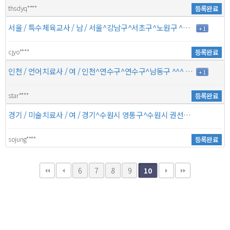
thsdyq****
등록완료
서울 / 특수체육교사 / 남 / 서울^강남구^서초구^노원구 ^^^ / 6년 / 7만원
+ 1
cjyo****
등록완료
인천 / 언어치료사 / 여 / 인천^연수구^연수구^남동구 ^^^ / 10년 / 8만원
+ 1
star****
등록완료
경기 / 미술치료사 / 여 / 경기^수원시 영통구^수원시 권선구^수원시 장안구 서울^강남구^관악구^동작구 / 6년 / 8만원
sojung****
등록완료
6
7
8
9
10