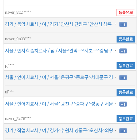
naver_8c27****
등록유보
경기 / 음악치료사 / 여 / 경기^안산시 단원구^안산시 상록구^시흥시 경기^화성시^^ / 11년 / 10만원
+ 1
naver_9a08****
등록완료
서울 / 인지학습치료사 / 남 / 서울^관악구^서초구^강남구 경기^수원시 권선구^수원시 장안구^광명시 / 1년 / 5만원
+ 1
pj****
등록완료
서울 / 언어치료사 / 여 / 서울^은평구^종로구^서대문구 경기^고양시 덕양구^^ / 3년 / 7만원
+ 1
ul****
등록완료
서울 / 언어치료사 / 여 / 서울^광진구^송파구^성동구 서울^강남구^강동구^ / 7년 / 8만원
+ 1
naver_8c76****
등록완료
경기 / 작업치료사 / 여 / 경기^수원시 영통구^오산시^의왕시 경기^화성시^^ / 5년 / 5만5천원
+ 1