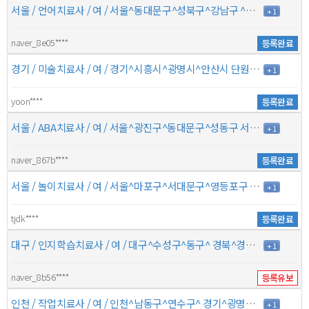
서울 / 언어치료사 / 여 / 서울^동대문구^성북구^강남구 ^^^ / 5년 / 10만원
+ 1
naver_8e05****
등록완료
경기 / 미술치료사 / 여 / 경기^시흥시^광명시^안산시 단원구 경기^안산시 상록구^부천시 소사구^부천시 원미구 / 10년 / 6만원
+ 1
yoon****
등록완료
서울 / ABA치료사 / 여 / 서울^광진구^동대문구^성동구 서울^강동구^송파구^중구 / 6년 / 9만원
+ 1
naver_867b****
등록완료
서울 / 놀이치료사 / 여 / 서울^마포구^서대문구^영등포구 ^^^ / 11년 / 8만원
+ 1
tjdk****
등록완료
대구 / 인지학습치료사 / 여 / 대구^수성구^동구^ 경북^경산시^문경시^ / / 5만원
+ 1
naver_8b56****
등록유보
인천 / 작업치료사 / 여 / 인천^남동구^연수구^ 경기^광명시^시흥시^부천시 소사구 / 10년 / 8만5천원
+ 1