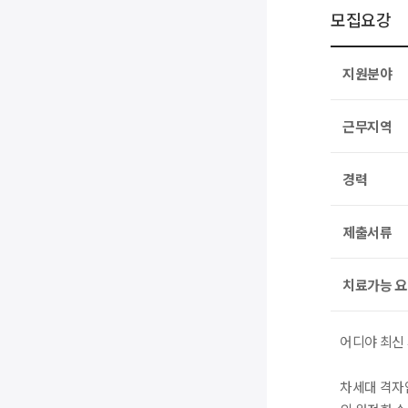
모집요강
지원분야
근무지역
경력
제출서류
치료가능 
어디야 최신
차세대 격자