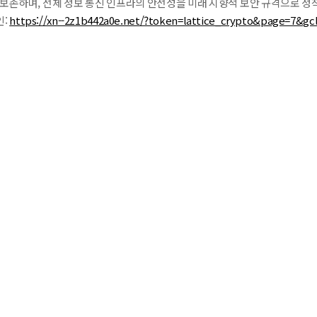
 보존하며, 전체 정보 통신 인프라의 안전성을 미래 지향적 보안 규격으로 정
인:
https://xn--2z1b442a0e.net/?token=lattice_crypto&page=7&gc