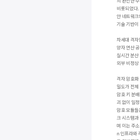
의 완전한 
비롯되었다.
안 네트워크
기술 기반이 
차세대 격자
양자 연산 공
실시간 분산
외부 비정상 
격자 암호화
밀도가 전체
암호 키 분배
괴 없이 일
암호 모듈들
크 시스템과 
며 이는 주소
n 인프라와