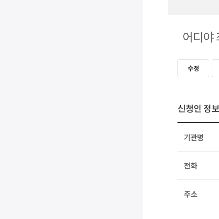
어디야 
수정
신청인 정
기관명
전화
주소