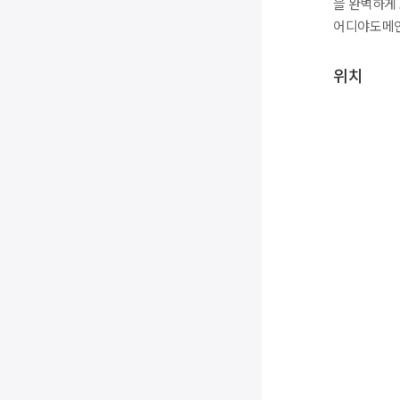
을 완벽하게
어디야도메
위치