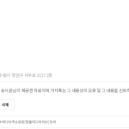
 수원시 장안구 서부로 2117 2층
 송시윤님이 제공한 자료이며 가치톡는 그 내용상의 오류 및 그 내용을 신뢰
삭제
# 어디야 주소모음 [청불미디어 허브] 트러