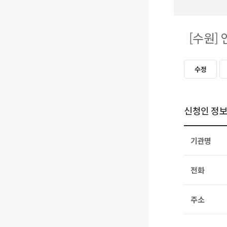
[수원]
수정
신청인 정
기관명
전화
주소