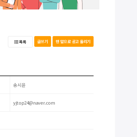
글쓰기
맨 앞으로 공고 올리기
목록
송시윤
yjtop24@naver.com