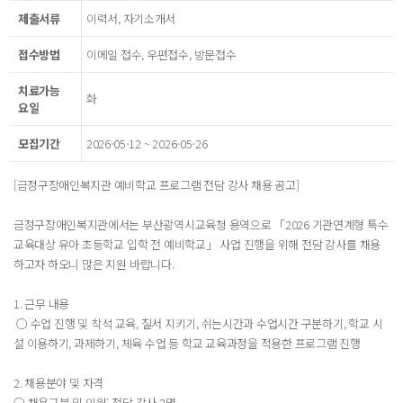
제출서류
이력서, 자기소개서
접수방법
이메일 접수, 우편접수, 방문접수
치료가능
화
요일
모집기간
2026-05-12 ~ 2026-05-26
[금정구장애인복지관 예비학교 프로그램 전담 강사 채용 공고]
금정구장애인복지관에서는 부산광역시교육청 용역으로 「2026 기관연계형 특수
교육대상 유아 초등학교 입학 전 예비학교」 사업 진행을 위해 전담 강사를 채용
하고자 하오니 많은 지원 바랍니다.
1. 근무 내용
○ 수업 진행 및 착석 교육, 질서 지키기, 쉬는시간과 수업시간 구분하기, 학교 시
설 이용하기, 과제하기, 체육 수업 등 학교 교육과정을 적용한 프로그램 진행
2. 채용분야 및 자격
○ 채용구분 및 인원: 전담 강사 2명