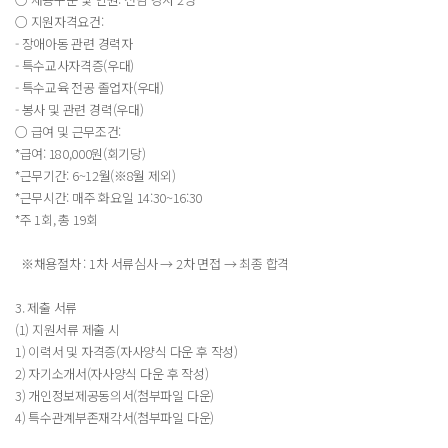
○ 지원자격요건:
- 장애아동 관련 경력자
- 특수교사자격증(우대)
- 특수교육 전공 졸업자(우대)
- 봉사 및 관련 경력(우대)
○ 급여 및 근무조건:
*급여: 180,000원(회기당)
*근무기간: 6~12월(※8월 제외)
*근무시간: 매주 화요일 14:30~16:30
*주 1회, 총 19회
※채용절차 : 1차 서류심사 → 2차 면접 → 최종 합격
3. 제출 서류
(1) 지원서류 제출 시
1) 이력서 및 자격증(자사양식 다운 후 작성)
2) 자기소개서(자사양식 다운 후 작성)
3) 개인정보제공동의서(첨부파일 다운)
4) 특수관계부존재각서(첨부파일 다운)