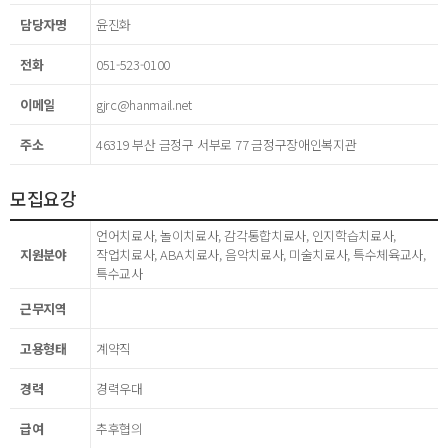
담당자명
윤진화
전화
051-523-0100
이메일
gjrc@hanmail.net
주소
46319 부산 금정구 서부로 77 금정구장애인복지관
모집요강
언어치료사, 놀이치료사, 감각통합치료사, 인지학습치료사,
지원분야
작업치료사, ABA치료사, 음악치료사, 미술치료사, 특수체육교사,
특수교사
근무지역
고용형태
계약직
경력
경력우대
급여
추후협의