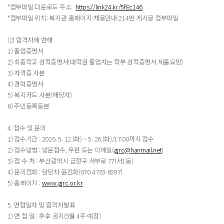
*첨부파일 다운로드 주소:
https://link24.kr/5fEc146
*첨부파일 위치: 복지관 홈페이지-채용안내-214번 게시글 첨부파일
(2) 합격자에 한해
1) 졸업증명서
2) 최종학교 성적증명서(대학원 졸업자는 학부 성적증명서 제출요망)
3) 자격증 사본
4) 경력증명서
5) 복지카드 사본(해당자)
6) 주민등록등본
4. 접수 및 문의
1) 접수기간 : 2026. 5. 12.(화) ~ 5. 26.(화)/17:00까지 접수
2) 접수방법 : 방문접수, 우편 또는 이메일(
gjrc@hanmail.net
)
3) 접 수 처 : 부산광역시 금정구 서부로 77(서1동)
4) 문의전화 : 담당자 윤진화(070-4763-6997)
5) 홈페이지 :
www.gjrc.or.kr
5. 면접일자 및 합격자발표
1) 면 접 일 : 추후 공지(5월 4주 예정)