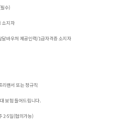
(필수)
증 소지자
 발달바우처 제공인력/1급자격증 소지자
 프리랜서 또는 정규직
4대 보험 들어드립니다.
주 2-5일(협의가능)