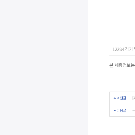
12284 경
본 채용정보는
이전글
[
다음글
누