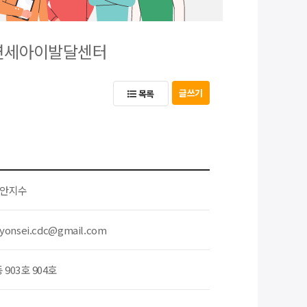
 연세아이발달센터
글쓰기
목록
안지수
yonsei.cdc@gmail.com
903호 904호