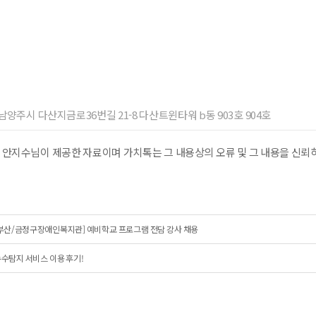
기 남양주시 다산지금로36번길 21-8 다산트윈타워 b동 903호 904호
 안지수님이 제공한 자료이며 가치톡는 그 내용상의 오류 및 그 내용을 신뢰
부산/금정구장애인복지관] 예비학교 프로그램 전담 강사 채용
수탐지 서비스 이용 후기!