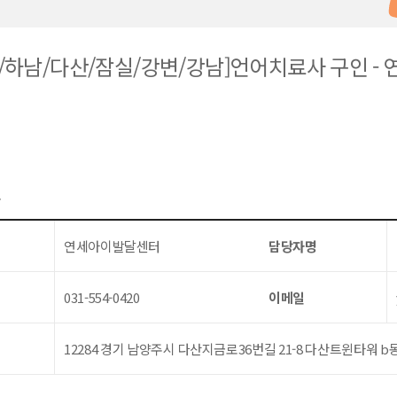
/하남/다산/잠실/강변/강남]언어치료사 구인 -
보
연세아이발달센터
담당자명
031-554-0420
이메일
12284 경기 남양주시 다산지금로36번길 21-8 다산트윈타워 b동 