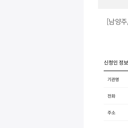
[남양주
신청인 정
기관명
전화
주소