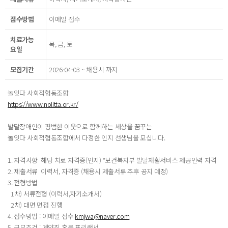
접수방법
이메일 접수
치료가능
목, 금, 토
요일
모집기간
2026-04-03 ~ 채용시 까지
놀잇다 사회적협동조합
https://www.nolitta.or.kr/
발달장애인이 평범한 이웃으로 함께하는 세상을 꿈꾸는
놀잇다 사회적협동조합에서 다정한 인지 선생님을 모십니다.
1. 자격사항 해당 치료 자격증(인지) *보건복지부 발달재활서비스 제공인력 자격
2. 제출서류 이력서, 자격증 (채용시 제출서류 추후 공지 예정)
3. 전형방법
1차) 서류전형 (이력서,자기소개서)
2차) 대면 면접 진행
4. 접수방법 : 이메일 접수
kmjwa@naver.com
5. 근무조건 : 계약직 혹은 프리랜서