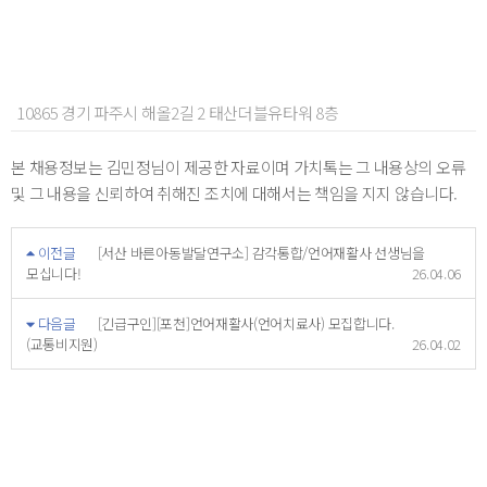
10865 경기 파주시 해올2길 2 태산더블유타워 8층
본 채용정보는 김민정님이 제공한 자료이며 가치톡는 그 내용상의 오류
및 그 내용을 신뢰하여 취해진 조치에 대해서는 책임을 지지 않습니다.
이전글
[서산 바른아동발달연구소] 감각통합/언어재활사 선생님을
모십니다!
26.04.06
다음글
[긴급구인][포천]언어재활사(언어치료사) 모집합니다.
(교통비지원)
26.04.02