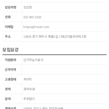
담당자명
김민정
전화
031-945-2018
이메일
kmjwa@naver.com
주소
10865 경기 파주시 해올2길 2 태산더블유타워 8층
모집요강
지원분야
인지학습치료사
근무지역
고용형태
계약직
경력
경력우대
급여
추후협의
제출서류
이력서, 자기소개서, 자격증사본