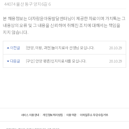
44074 울산 동구 양지6길 6
본 채용정보는 더자람윤아동발달센터님이 제공한 자료이며 가치톡는 그
내용상의 오류 및 그 내용을 신뢰하여 취해진 조치에 대해서는 책임을
지지 않습니다.
이전글
[안양, 의왕, 과천]놀이치료사 선생님 모십니다.
20.10.29
다음글
[구인] 안양 평촌)인지치료사를 모십니다.
20.10.29
서비스 이용안내
개인정보처리방침
이용약관
이메일주소 무단수집거부