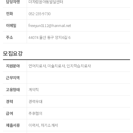
담당자명
더자람윤아동발달센터
전화
052-235-9730
이메일
freeyun0112@hanmail.net
주소
44074 울산 동구 양지6길 6
모집요강
지원분야
언어치료사, 미술치료사, 인지학습치료사
근무지역
고용형태
계약직
경력
경력우대
급여
추후협의
제출서류
이력서, 자기소개서