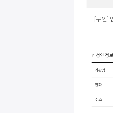
[구인]
신청인 정
기관명
전화
주소