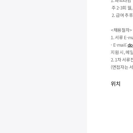
1. 파트타임
주 2-3회 월, 
2. 급여 추
<채용절차>
1. 서류 E
- E-mail:
do
지원 시, 메
2. 1차 서
(면접자는 
위치