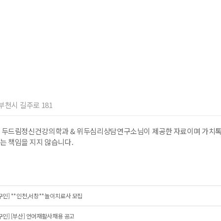
 부천시 길주로 181
 두드림정신건강의학과 & 위두심리상담연구소님이 제공한 자료이며 가치톡는
는 책임을 지지 않습니다.
구인] **인천,서창**놀이치료사 모집
구인] [부산] 언어재활사채용 공고