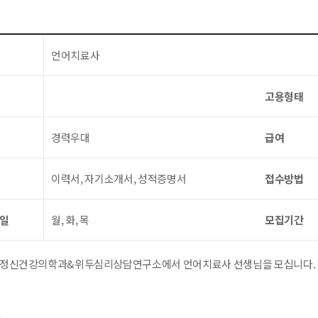
언어치료사
고용형태
경력우대
급여
이력서, 자기소개서, 성적증명서
접수방법
요일
월, 화, 목
모집기간
 정신건강의학과&위두심리상담연구소에서 언어치료사 선생님을 모십니다.
사