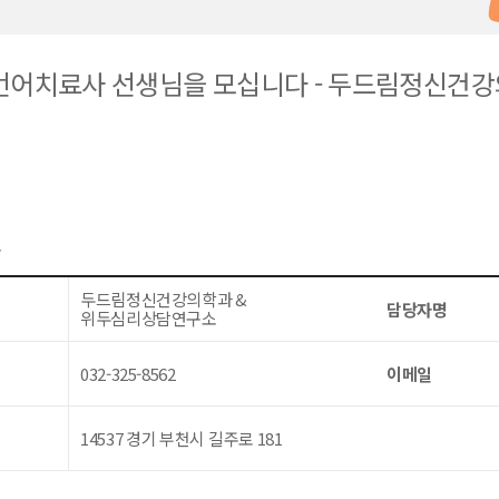
 언어치료사 선생님을 모십니다 - 두드림정신건
보
두드림정신건강의학과 &
담당자명
위두심리상담연구소
032-325-8562
이메일
14537 경기 부천시 길주로 181