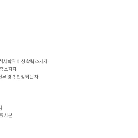
 석사학위 이상 학력 소지자
격증 소지자
상 실무 경력 인정되는 자
서
격증 사본