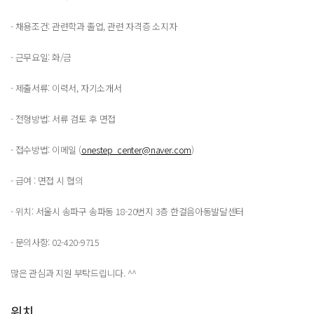
- 채용조건: 관련학과 졸업, 관련 자격증 소지자
- 근무요일: 화/금
- 제출서류: 이력서, 자기소개서
- 전형방법: 서류 검토 후 면접
- 접수방법: 이메일 (
onestep_center@naver.com
)
- 급여 : 면접 시 협의
- 위치: 서울시 송파구 송파동 18-20번지 3층 한걸음아동발달센터
- 문의사항: 02-420-9715
많은 관심과 지원 부탁드립니다. ^^
위치