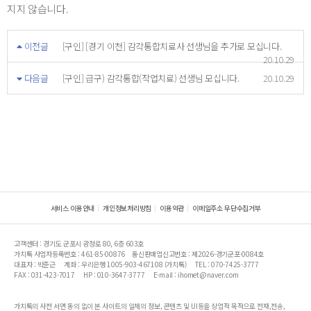
지지 않습니다.
이전글
[구인] [경기 이천] 감각통합치료사 선생님을 추가로 모십니다.
20.10.29
다음글
[구인] 급구) 감각통합(작업치료) 선생님 모십니다.
20.10.29
서비스 이용안내
개인정보처리방침
이용약관
이메일주소 무단수집거부
고객센터 : 경기도 군포시 광정로 80, 6층 603호
가치톡 사업자등록번호 : 461-85-00876
통신판매업신고번호 : 제2026-경기군포-0084호
대표자 : 박준근
계좌 : 우리은행 1005-903-467108 (가치톡)
TEL : 070-7425-3777
FAX : 031-423-7017
HP : 010-3647-3777
E-mail : ihomet@naver.com
가치톡의 사전 서면 동의 없이 본 사이트의 일체의 정보, 콘텐츠 및 UI등을 상업적 목적으로 전재,전송,