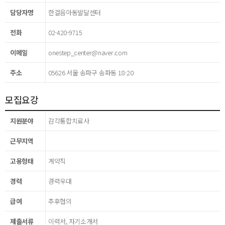
담당자명
한걸음아동발달센터
전화
02-420-9715
이메일
onestep_center@naver.com
주소
05626 서울 송파구 송파동 18-20
모집요강
지원분야
감각통합치료사
근무지역
고용형태
계약직
경력
경력우대
급여
추후협의
제출서류
이력서, 자기소개서