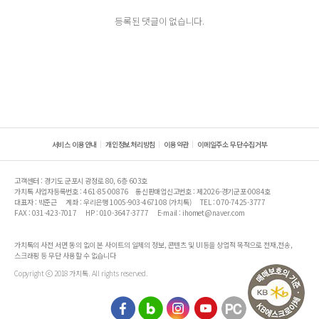
등록된 댓글이 없습니다.
서비스 이용안내
개인정보처리방침
이용약관
이메일주소 무단수집거부
고객센터 : 경기도 군포시 광정로 80, 6층 603호
가치톡 사업자등록번호 : 461-85-00876
통신판매업신고번호 : 제2026-경기군포-0084호
대표자 : 박준근
계좌 : 우리은행 1005-903-467108 (가치톡)
TEL : 070-7425-3777
FAX : 031-423-7017
HP : 010-3647-3777
E-mail : ihomet@naver.com
가치톡의 사전 서면 동의 없이 본 사이트의 일체의 정보, 콘텐츠 및 UI등을 상업적 목적으로 전재,전송,
스크래핑 등 무단 사용할 수 없습니다
Copyright ⓒ 2018 가치톡. All rights reserved.