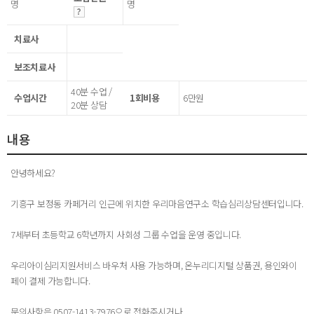
명
명
치료사
보조치료사
40분 수업 /
수업시간
1회비용
6만원
20분 상담
내용
안녕하세요?
기흥구 보정동 카페거리 인근에 위치한 우리마음연구소 학습심리상담센터입니다.
7세부터 초등학교 6학년까지 사회성 그룹 수업을 운영 중입니다.
우리아이심리지원서비스 바우처 사용 가능하며, 온누리디지털 상품권, 용인와이
페이 결제 가능합니다.
문의사항은 0507-1413-7976으로 전화주시거나