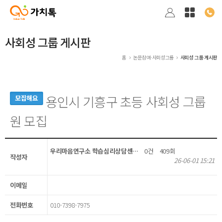
사회성 그룹 게시판
홈
논문참여·사회성그룹
사회성 그룹 게시판
용인시 기흥구 초등 사회성 그룹
모집해요
원 모집
우리마음연구소 학습심리상담센…
0건
409회
작성자
26-06-01 15:21
이메일
전화번호
010-7398-7975