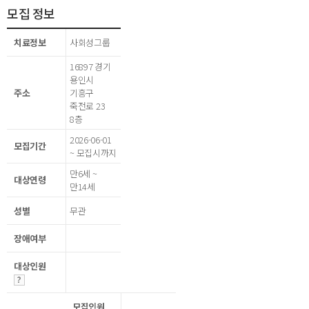
모집 정보
치료정보
사회성그룹
16897 경기
용인시
주소
기흥구
죽전로 23
8층
2026-06-01
모집기간
~ 모집시까지
만6세 ~
대상연령
만14세
성별
무관
장애여부
대상인원
모집인원