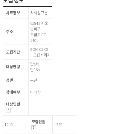
모집 정보
치료정보
사회성그룹
05542 서울
송파구
주소
오금로 87
1401
2026-03-08
모집기간
~ 모집시까지
만6세 ~
대상연령
만16세
성별
무관
장애여부
비대상
대상인원
모집인원
12 명
12 명