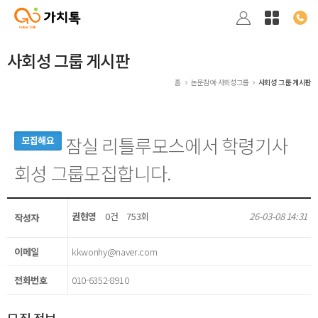
사회성 그룹 게시판
홈
논문참여·사회성그룹
사회성 그룹 게시판
잠실 리틀루모스에서 학령기사
모집해요
회성 그룹모집합니다.
권현영
0건
753회
26-03-08 14:31
작성자
이메일
kkwonhy@naver.com
전화번호
010-6352-8910