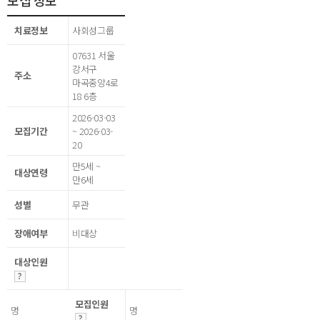
모집 정보
치료정보
사회성그룹
07631 서울
강서구
주소
마곡중앙4로
18 6층
2026-03-03
모집기간
~ 2026-03-
20
만5세 ~
대상연령
만6세
성별
무관
장애여부
비대상
대상인원
모집인원
명
명