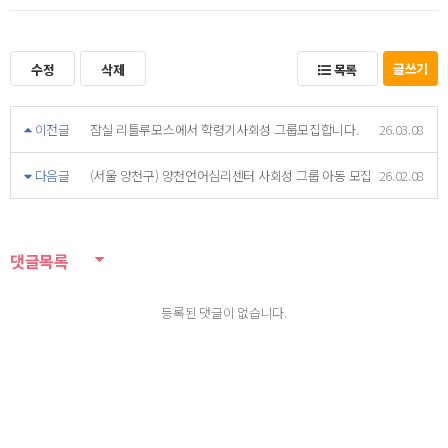
글쓰기
수정
삭제
목록
이전글
잠실 리틀루모스에서 학령기사회성 그룹모집합니다.
26.03.08
다음글
(서울 양천구) 양천언어심리센터 사회성 그룹 아동 모집
26.02.08
댓글목록
등록된 댓글이 없습니다.