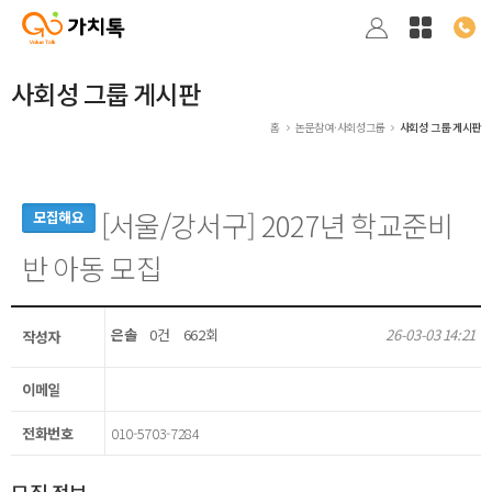
사회성 그룹 게시판
홈
논문참여·사회성그룹
사회성 그룹 게시판
[서울/강서구] 2027년 학교준비
모집해요
반 아동 모집
은솔
0건
662회
26-03-03 14:21
작성자
이메일
전화번호
010-5703-7284