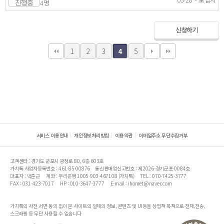
진행중
4명
신청하기
1
2
3
5
4
서비스 이용안내
개인정보처리방침
이용약관
이메일주소 무단수집거부
고객센터 : 경기도 군포시 광정로 80, 6층 603호
가치톡 사업자등록번호 : 461-85-00876
통신판매업신고번호 : 제2026-경기군포-0084호
대표자 : 박준근
계좌 : 우리은행 1005-903-467108 (가치톡)
TEL : 070-7425-3777
FAX : 031-423-7017
HP : 010-3647-3777
E-mail : ihomet@naver.com
가치톡의 사전 서면 동의 없이 본 사이트의 일체의 정보, 콘텐츠 및 UI등을 상업적 목적으로 전재,전송,
스크래핑 등 무단 사용할 수 없습니다