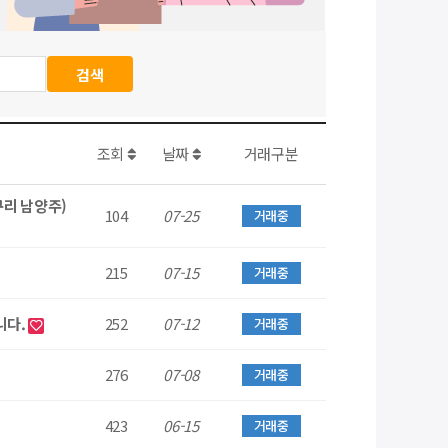
조회
날짜
거래구분
구리 남양주)
104
07-25
거래중
215
07-15
거래중
니다.
252
07-12
거래중
276
07-08
거래중
423
06-15
거래중