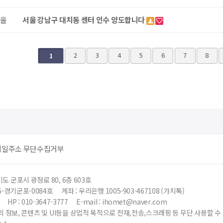
울
서울 강남구 대치동 센터 인수 양도합니다
다음
맨끝
2
3
4
5
6
7
8
1
메일주소 무단수집거부
도 군포시 광정로 80, 6층 603호
6-경기군포-0084호
계좌 : 우리은행 1005-903-467108 (가치톡)
HP : 010-3647-3777
E-mail : ihomet@naver.com
 정보, 콘텐츠 및 UI등을 상업적 목적으로 전재,전송,스크래핑 등 무단 사용할 