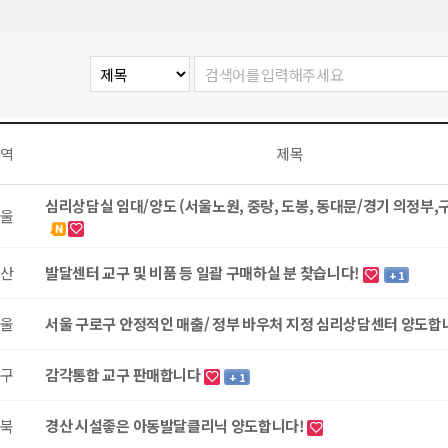
역
제목
심리상담실 임대/양도 (서울노원, 중랑, 도봉, 동대문/경기 의정부,
울
산
발달센터 교구 및 비품 등 일괄 구매하실 분 찾습니다!
+ 1
울
서울 구로구 안정적인 매출/ 정부 바우처 지정 심리상담센터 양도합
구
감각통합 교구 판매합니다
+ 1
북
경산 시설좋은 아동발달클리닉 양도합니다!