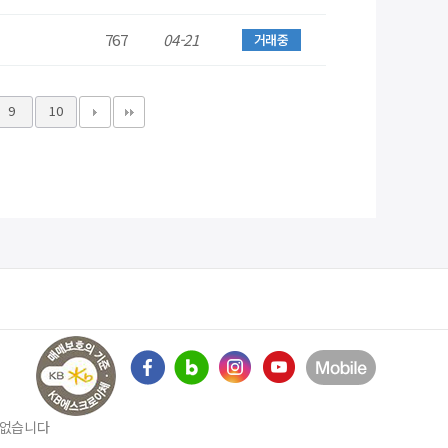
767
04-21
거래중
9
10
수 없습니다