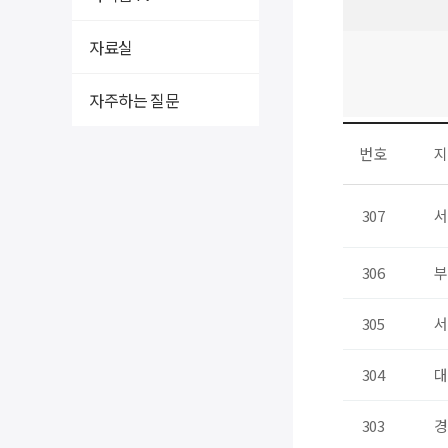
자료실
자주하는 질문
번호
지
307
서
306
부
305
서
304
대
303
경