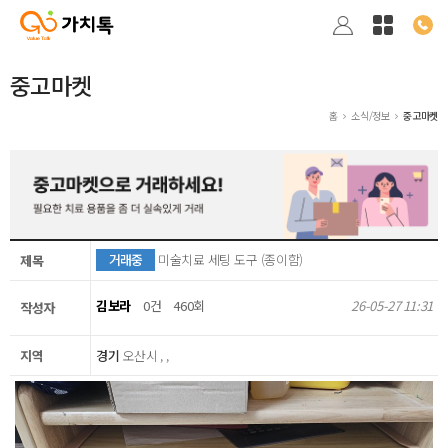
중고마켓
홈
소식/정보
중고마켓
거래중
미술치료 세팅 도구 (종이함)
제목
김보라
0건
460회
26-05-27 11:31
작성자
지역
경기
오산시 , ,