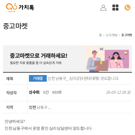
중고마켓
홈
소식/정보
중고마켓
거래중
인천 남동구_ 심리상담센터(대형) 양도합니다.
제목
신수희
0건
693회
26-05-12 19:32
작성자
지역
인천
남동구 , ,
안녕하세요?
인천 남동구에서 운영 중인 심리상담센터 양도합니다.