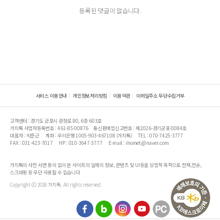
등록된 댓글이 없습니다.
서비스 이용안내
개인정보처리방침
이용약관
이메일주소 무단수집거부
고객센터 : 경기도 군포시 광정로 80, 6층 603호
가치톡 사업자등록번호 : 461-85-00876
통신판매업신고번호 : 제2026-경기군포-0084호
대표자 : 박준근
계좌 : 우리은행 1005-903-467108 (가치톡)
TEL : 070-7425-3777
FAX : 031-423-7017
HP : 010-3647-3777
E-mail : ihomet@naver.com
가치톡의 사전 서면 동의 없이 본 사이트의 일체의 정보, 콘텐츠 및 UI등을 상업적 목적으로 전재,전송,
스크래핑 등 무단 사용할 수 없습니다
Copyright ⓒ 2018 가치톡. All rights reserved.