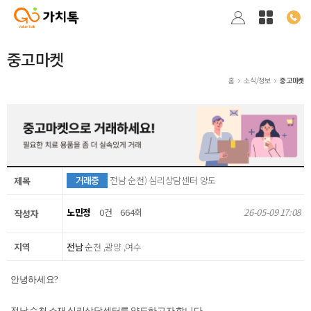
중고마켓
홈
소식/정보
중고마켓
거래중
전남 순천) 심리상담센터 양도
제목
노민정
0건
664회
26-05-09 17:08
작성자
지역
전남
순천 ,광양 ,여수
안녕하세요?
전남 순천 소재 심리상담센터를 양도하고자 합니다.