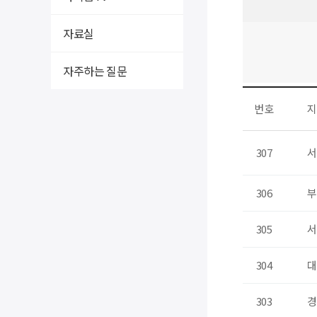
자료실
자주하는 질문
번호
지
307
서
306
부
305
서
304
대
303
경