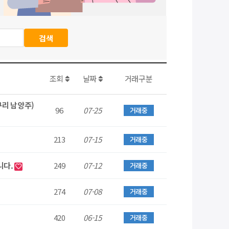
조회
날짜
거래구분
구리 남양주)
96
07-25
거래중
213
07-15
거래중
니다.
249
07-12
거래중
274
07-08
거래중
420
06-15
거래중