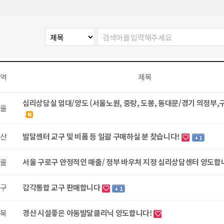
역
제목
심리상담실 임대/양도 (서울노원, 중랑, 도봉, 동대문/경기 의정부,
울
산
발달센터 교구 및 비품 등 일괄 구매하실 분 찾습니다!
+ 1
울
서울 구로구 안정적인 매출/ 정부 바우처 지정 심리상담센터 양도합
구
감각통합 교구 판매합니다
+ 1
북
경산 시설좋은 아동발달클리닉 양도합니다!