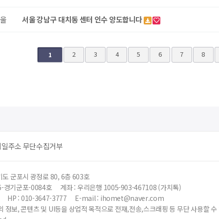
울
서울 강남구 대치동 센터 인수 양도합니다
다음
맨끝
2
3
4
5
6
7
8
1
메일주소 무단수집거부
도 군포시 광정로 80, 6층 603호
6-경기군포-0084호
계좌 : 우리은행 1005-903-467108 (가치톡)
HP : 010-3647-3777
E-mail : ihomet@naver.com
 정보, 콘텐츠 및 UI등을 상업적 목적으로 전재,전송,스크래핑 등 무단 사용할 