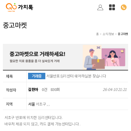
중고마켓
홈
소식/정보
중고마켓
거래중
서울반포심리센터 쉐어하실분 찾습니다
제목
길한아
0건
830회
26-04-10 21:21
작성자
지역
서울
서초구 , ,
서초구 반포에 위치한 심리센터입니다.
바우처 제공 되지 않고, 카드 결제 가능센터입니다 .