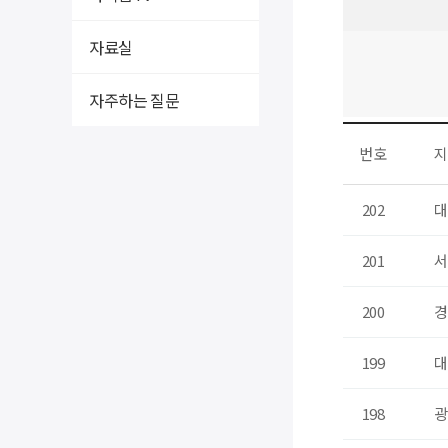
자료실
자주하는 질문
번호
지
202
대
201
서
200
경
199
대
198
광