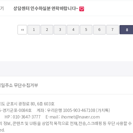
기
상담센터 인수하실분 연락바랍니다~
다음
맨끝
1
2
3
4
5
6
7
8
메일주소 무단수집거부
도 군포시 광정로 80, 6층 603호
6-경기군포-0084호
계좌 : 우리은행 1005-903-467108 (가치톡)
HP : 010-3647-3777
E-mail : ihomet@naver.com
 정보, 콘텐츠 및 UI등을 상업적 목적으로 전재,전송,스크래핑 등 무단 사용할 
ed.