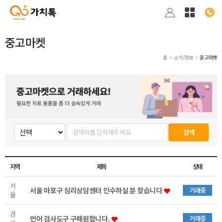
중고마켓
홈
소식/정보
중고마켓
검색
지역
제목
상태
서
서울 마포구 심리상담센터 인수하실 분 찾습니다
거래중
울
경
언어 검사도구 구매원합니다.
거래중