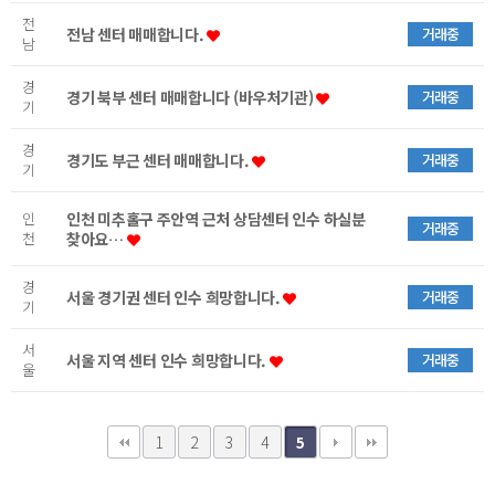
전
전남 센터 매매합니다.
거래중
남
경
경기 북부 센터 매매합니다 (바우처기관)
거래중
기
경
경기도 부근 센터 매매합니다.
거래중
기
인
인천 미추홀구 주안역 근처 상담센터 인수 하실분
거래중
천
찾아요…
경
서울 경기권 센터 인수 희망합니다.
거래중
기
서
서울 지역 센터 인수 희망합니다.
거래중
울
1
2
3
4
5