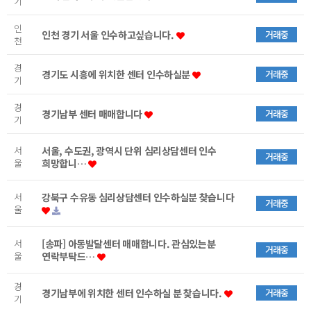
기
인
인천 경기 서울 인수하고싶습니다.
거래중
천
경
경기도 시흥에 위치한 센터 인수하실분
거래중
기
경
경기남부 센터 매매합니다
거래중
기
서
서울, 수도권, 광역시 단위 심리상담센터 인수
거래중
울
희망합니…
서
강북구 수유동 심리상담센터 인수하실분 찾습니다
거래중
울
서
[송파] 아동발달센터 매매합니다. 관심있는분
거래중
울
연락부탁드…
경
경기남부에 위치한 센터 인수하실 분 찾습니다.
거래중
기