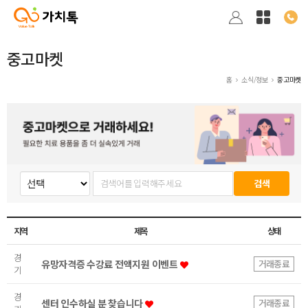
중고마켓
홈
소식/정보
중고마켓
검색
지역
제목
상태
경
유망자격증 수강료 전액지원 이벤트
거래종료
기
경
센터 인수하실 분 찾습니다
거래종료