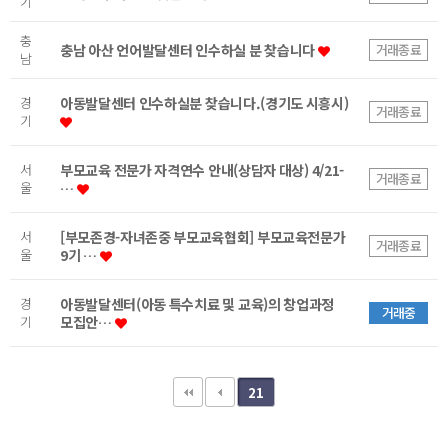
기
충
충남 아산 언어발달센터 인수하실 분 찾습니다
거래종료
남
경
아동발달센터 인수하실분 찾습니다.(경기도 시흥시)
거래종료
기
서
부모교육 전문가 자격연수 안내(상담자 대상) 4/21-
거래종료
울
…
서
[부모존경-자녀존중 부모교육협회] 부모교육전문가
거래종료
울
9기 …
경
아동발달센터(아동 특수치료 및 교육)의 창업과정
거래중
기
모집안…
21