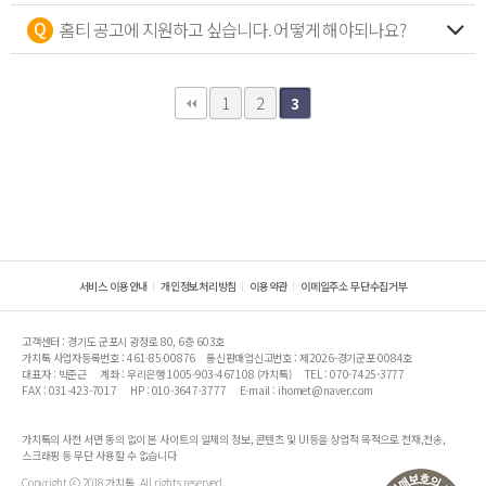
홈티 공고에 지원하고 싶습니다. 어떻게 해야되나요?
1
2
3
서비스 이용안내
개인정보처리방침
이용약관
이메일주소 무단수집거부
고객센터 : 경기도 군포시 광정로 80, 6층 603호
가치톡 사업자등록번호 : 461-85-00876
통신판매업신고번호 : 제2026-경기군포-0084호
대표자 : 박준근
계좌 : 우리은행 1005-903-467108 (가치톡)
TEL : 070-7425-3777
FAX : 031-423-7017
HP : 010-3647-3777
E-mail : ihomet@naver.com
가치톡의 사전 서면 동의 없이 본 사이트의 일체의 정보, 콘텐츠 및 UI등을 상업적 목적으로 전재,전송,
스크래핑 등 무단 사용할 수 없습니다
Copyright ⓒ 2018 가치톡. All rights reserved.