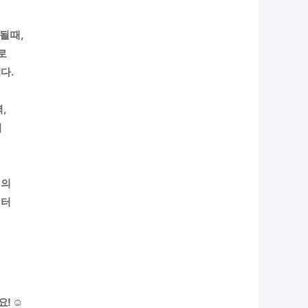
될 때,
로
다.
,
어
지
의
릭터
 ☺️