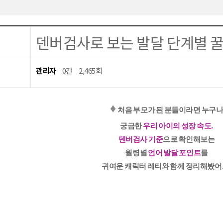
덴버검사로 보는 발달 단계별 꿀팁
관리자
0건
2,465회
♦️
처음 부모가 된 분들이라면 누구
궁금한
우리 아이의 성장 속도.
덴버검사 기준
으로 확인해보는
월령별
언어 발달 포인트
를
귀여운 캐릭터 레티와 함께 정리해봤어