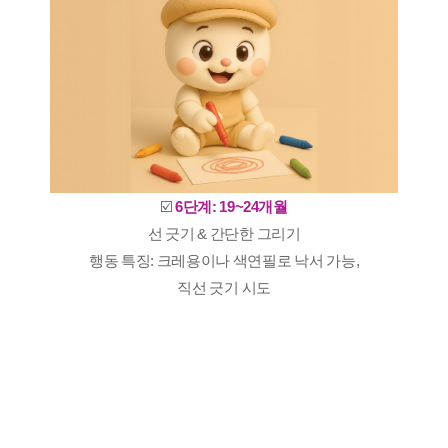
☑️
6단계: 19~24개월
선 긋기 & 간단한 그리기
행동 특징: 크레용이나 색연필로 낙서 가능,
직선 긋기 시도