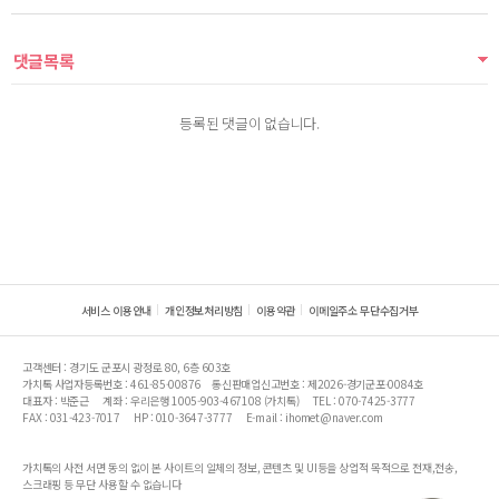
댓글목록
등록된 댓글이 없습니다.
서비스 이용안내
개인정보처리방침
이용약관
이메일주소 무단수집거부
고객센터 : 경기도 군포시 광정로 80, 6층 603호
가치톡 사업자등록번호 : 461-85-00876
통신판매업신고번호 : 제2026-경기군포-0084호
대표자 : 박준근
계좌 : 우리은행 1005-903-467108 (가치톡)
TEL : 070-7425-3777
FAX : 031-423-7017
HP : 010-3647-3777
E-mail : ihomet@naver.com
가치톡의 사전 서면 동의 없이 본 사이트의 일체의 정보, 콘텐츠 및 UI등을 상업적 목적으로 전재,전송,
스크래핑 등 무단 사용할 수 없습니다