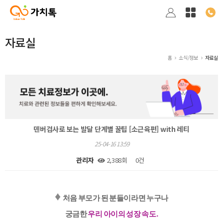
자료실
홈
소식/정보
자료실
덴버검사로 보는 발달 단계별 꿀팁 [소근육편] with 레티
25-04-16 13:59
관리자
2,388회
0건
본문
♦️
처음 부모가 된 분들이라면 누구나
궁금한
우리 아이의 성장 속도.