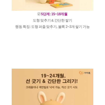
☑️
5단계: 15~18개월
도형 맞추기 & 간단한 쌓기
행동 특징: 도형 퍼즐 맞추기, 블록 2~3개 쌓기 가능