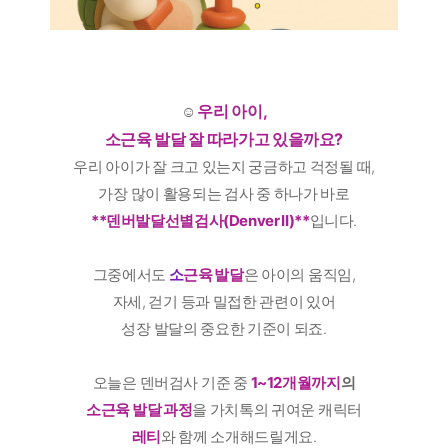
우리 아이,
​☺️
소근육 발달 잘 따라가고 있을까요?
우리 아이가 잘 크고 있는지 궁금하고 걱정될 때,
가장 많이 활용되는 검사 중 하나가 바로
**덴버발달선별검사(Denver II)**
입니다.
그중에서도
소
근육 발달
은 아이의 움직임,
자세, 걷기 등과 밀접한 관련이 있어
성장 발달의 중요한 기준이 되죠.
오늘은 덴버검사 기준 중
1~12개월까지
의
소근육 발달 과정
을 가치톡의 귀여운 캐릭터
레티
와 함께 소개해드릴게요.