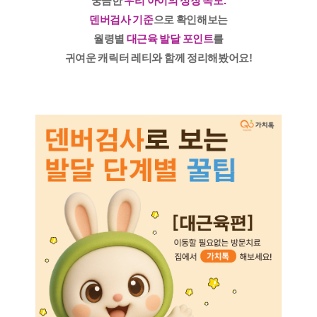
궁금한
우리 아이의 성장 속도.
덴버검사 기준
으로 확인해보는
월령별
대근육 발달 포인트
를
귀여운 캐릭터 레티와 함께 정리해봤어요!