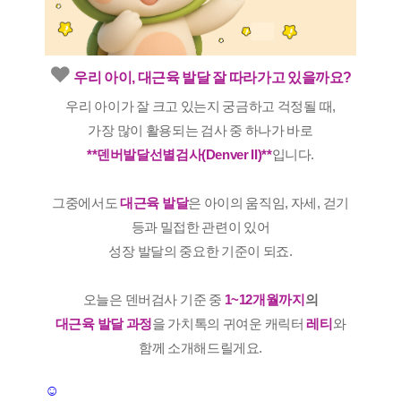
❤️
우리 아이, 대근육 발달 잘 따라가고 있을까요?
우리 아이가 잘 크고 있는지 궁금하고 걱정될 때,
가장 많이 활용되는 검사 중 하나가 바로
**덴버발달선별검사(Denver II)**
입니다.
그중에서도
대근육 발달
은 아이의 움직임, 자세, 걷기
등과 밀접한 관련이 있어
성장 발달의 중요한 기준이 되죠.
오늘은 덴버검사 기준 중
1~12개월까지
의
대근육 발달 과정
을 가치톡의 귀여운 캐릭터
레티
와
함께 소개해드릴게요.
☺️