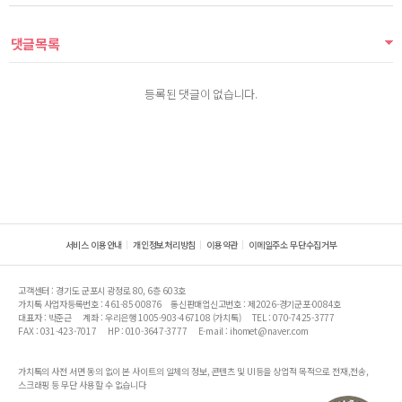
댓글목록
등록된 댓글이 없습니다.
서비스 이용안내
개인정보처리방침
이용약관
이메일주소 무단수집거부
고객센터 : 경기도 군포시 광정로 80, 6층 603호
가치톡 사업자등록번호 : 461-85-00876
통신판매업신고번호 : 제2026-경기군포-0084호
대표자 : 박준근
계좌 : 우리은행 1005-903-467108 (가치톡)
TEL : 070-7425-3777
FAX : 031-423-7017
HP : 010-3647-3777
E-mail : ihomet@naver.com
가치톡의 사전 서면 동의 없이 본 사이트의 일체의 정보, 콘텐츠 및 UI등을 상업적 목적으로 전재,전송,
스크래핑 등 무단 사용할 수 없습니다