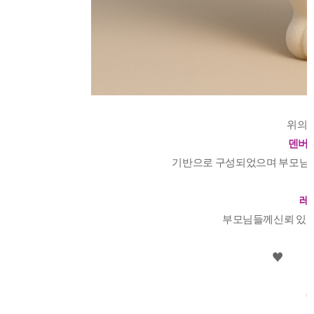
위의 
덴버발
기반으로 구성되었으며 부모님들
레
부모님들께신뢰 있는 
♥️