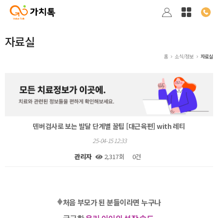
자료실
홈
소식/정보
자료실
덴버검사로 보는 발달 단계별 꿀팁 [대근육편] with 레티
25-04-15 12:33
관리자
2,317회
0건
본문
♦️
처음 부모가 된 분들이라면 누구나