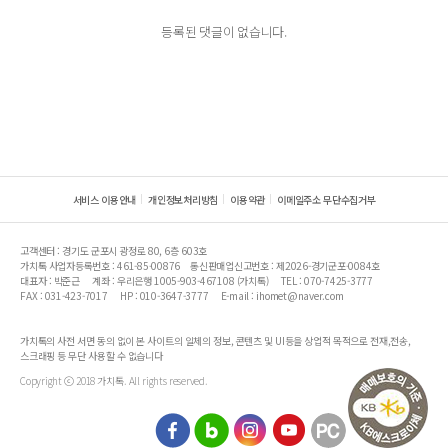
등록된 댓글이 없습니다.
서비스 이용안내
개인정보처리방침
이용약관
이메일주소 무단수집거부
고객센터 : 경기도 군포시 광정로 80, 6층 603호
가치톡 사업자등록번호 : 461-85-00876
통신판매업신고번호 : 제2026-경기군포-0084호
대표자 : 박준근
계좌 : 우리은행 1005-903-467108 (가치톡)
TEL : 070-7425-3777
FAX : 031-423-7017
HP : 010-3647-3777
E-mail : ihomet@naver.com
가치톡의 사전 서면 동의 없이 본 사이트의 일체의 정보, 콘텐츠 및 UI등을 상업적 목적으로 전재,전송,
스크래핑 등 무단 사용할 수 없습니다
Copyright ⓒ 2018 가치톡. All rights reserved.