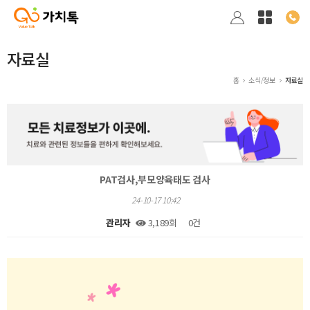
자료실
홈
소식/정보
자료실
PAT검사,부모양육태도 검사
24-10-17 10:42
관리자
3,189회
0건
본문