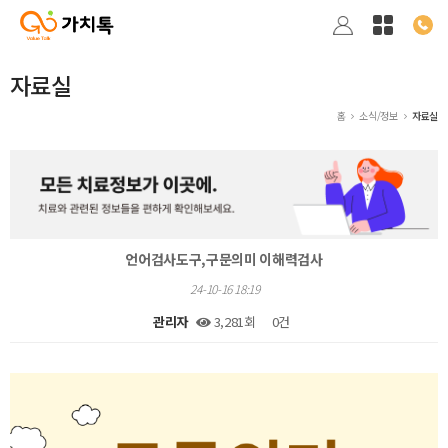
자료실
홈
소식/정보
자료실
언어검사도구,구문의미 이해력검사
24-10-16 18:19
관리자
3,281회
0건
본문