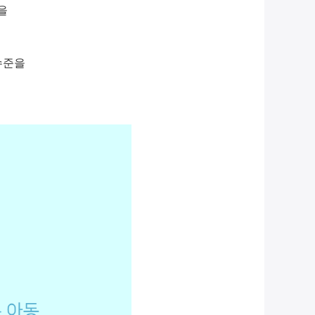
을
수준을