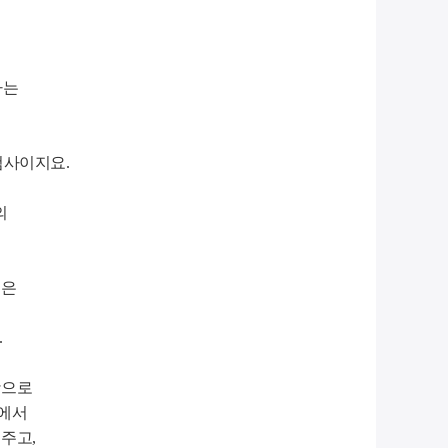
하는
검사이지요.
의
력은
.
항으로
분에서
어주고,