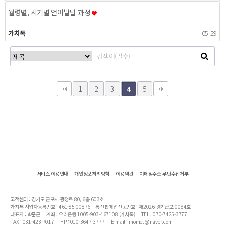
월령별, 시기별 언어발달 과정
가치톡
05-29
1
2
3
5
4
서비스 이용안내
개인정보처리방침
이용약관
이메일주소 무단수집거부
고객센터 : 경기도 군포시 광정로 80, 6층 603호
가치톡 사업자등록번호 : 461-85-00876
통신판매업신고번호 : 제2026-경기군포-0084호
대표자 : 박준근
계좌 : 우리은행 1005-903-467108 (가치톡)
TEL : 070-7425-3777
FAX : 031-423-7017
HP : 010-3647-3777
E-mail : ihomet@naver.com